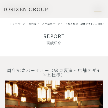
トップページ
TOP PAGE
トップページ —
実例紹介 —
周年記念パーティー（家具製造・店舗デザインH社様）
施設ガイド
REPORT
FACILITY INTRODUCTION
実績紹介
会場紹介
PARTY SPACE
パーティプラン
周年記念パーティー（家具製造・店舗デザイ
PARTY PLAN
ンH社様）
実例紹介
REPORT
よくある質問
Q & A