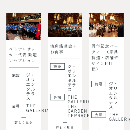
演劇鑑賞会＋
周年記念パー
ベトナムサッ
お食事
ティー（家具
カー代表 歓迎
製造・店舗デ
レセプション
ザインH社
ジ・
施設
様）
オリ
ジ・
施設
エン
オリ
タル
ジ・
エン
施設
テラ
オリ
タル
ス
エン
テラ
THE
会場
タル
ス
GALLERIA,
テラ
THE
会場
THE
ス
GALLERIA
GARDEN
THE
会場
TERRACE
GALLERI
詳しく見る
詳しく見る