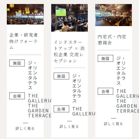
企業・研究者
内定式・内定
向けフォーラ
インドスター
懇親会
ム
トアップ × 浜
松企業 交流レ
ジ・
施設
セプション
ジ・
オリ
施設
オリ
エン
エン
タル
ジ・
施設
タル
テラ
オリ
テラ
ス
エン
ス
タル
THE
会場
THE
テラ
GALLERI
会場
GALLERIA,
ス
THE
THE
GARDEN
THE
会場
GARDEN
TERRAC
GALLERIA
TERRACE
詳しく見る
詳しく見る
詳しく見る