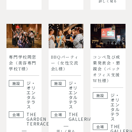
詳しく見る
専門学校同窓
BBQパーティ
コンペ及び成
会（美容専門
ー（女性交流
果発表会・懇
学校T様）
会L様）
親会（バック
オフィス支援
W社様）
ジ・
ジ・
施設
施設
オリ
オリ
エン
エン
ジ・
施設
タル
タル
オリ
テラ
テラ
エン
ス
ス
タル
テラ
THE
THE
会場
会場
ス
GARDEN
GALLERIA
TERRACE
THE
会場
GALLERI
詳しく見る